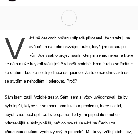
V
ětšině českých občanů připadá přirozené, že vztahují na
své děti a na sebe navzájem ruku, když jim nejsou po
vůli. Jde však o projev násilí, kterým se nic neřeší a které
se nám může kdykoli vrátit ještě v horší podobě. Kromě toho se řadíme
ke státům, kde se nectí jedinečnost jedince. Za tuto národní vlastnost
se stydím a nehodlám ji tolerovat. Proč?
Sám jsem zažil fyzické tresty. Sám jsem si vždy uvědomoval, že by
bylo lepší, kdyby se se mnou promluvilo o problému, který nastal,
abych více pochopil, co bylo špatně. To by mi připadalo mnohem
přirozenější a láskyplnější, než co považuje většina Čechů za
přirozenou součást výchovy svých potomků. Místo vysvětlujících slov,