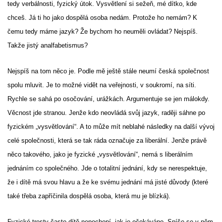
tedy verbálnosti, fyzický útok. Vysvětlení si sežeň, mé dítko, kde
chceš. Já ti ho jako dospělá osoba nedám. Protože ho nemám? K
čemu tedy máme jazyk? Že bychom ho neuměli ovládat? Nejspíš.
Takže jistý analfabetismus?
Nejspíš na tom něco je. Podle mě ještě stále neumí česká společnost
spolu mluvit. Je to možné vidět na veřejnosti, v soukromí, na síti.
Rychle se sahá po osočování, urážkách. Argumentuje se jen málokdy.
Věcnost jde stranou. Jenže kdo neovládá svůj jazyk, raději sáhne po
fyzickém „vysvětlování“. A to může mít neblahé následky na další vývoj
celé společnosti, která se tak ráda označuje za liberální. Jenže právě
něco takového, jako je fyzické „vysvětlování“, nemá s liberálním
jednáním co společného. Jde o totalitní jednání, kdy se nerespektuje,
že i dítě má svou hlavu a že ke svému jednání má jisté důvody (které
také třeba zapříčinila dospělá osoba, která mu je blízká).
Fyzické tresty často dítě nepochopí, jak je očekáváno. Spíše se v něm