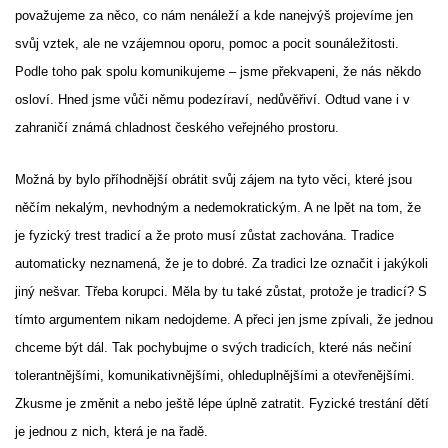
považujeme za něco, co nám nenáleží a kde nanejvýš projevíme jen
svůj vztek, ale ne vzájemnou oporu, pomoc a pocit sounáležitosti.
Podle toho pak spolu komunikujeme – jsme překvapeni, že nás někdo
osloví. Hned jsme vůči němu podezíraví, nedůvěřiví. Odtud vane i v
zahraničí známá chladnost českého veřejného prostoru.
Možná by bylo příhodnější obrátit svůj zájem na tyto věci, které jsou
něčím nekalým, nevhodným a nedemokratickým. A ne lpět na tom, že
je fyzický trest tradicí a že proto musí zůstat zachována. Tradice
automaticky neznamená, že je to dobré. Za tradici lze označit i jakýkoli
jiný nešvar. Třeba korupci. Měla by tu také zůstat, protože je tradicí? S
tímto argumentem nikam nedojdeme. A přeci jen jsme zpívali, že jednou
chceme být dál. Tak pochybujme o svých tradicích, které nás nečiní
tolerantnějšími, komunikativnějšími, ohleduplnějšími a otevřenějšími.
Zkusme je změnit a nebo ještě lépe úplně zatratit. Fyzické trestání dětí
je jednou z nich, která je na řadě.