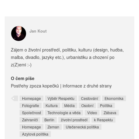
Jan Kout
Zájem o životní prostředí, politiku, kulturu (design, hudba,
malba, divadlo, jazyky etc.), urbanistiku a chození po
z(Z)emi :-)
O čem píše
Postřehy zpoza kopečků | informace z druhé strany
Homepage
Výběr Respektu
Cestování
Ekonomika
Fotografie
Kultura
Média
Osobní
Politika
Společnost
Technologie a věda
Video
Zábava
Zahraničí
Berlín
životní prostředí
k Respektu
Homepage
Zeman
Utečenecká politika
Azylová politika