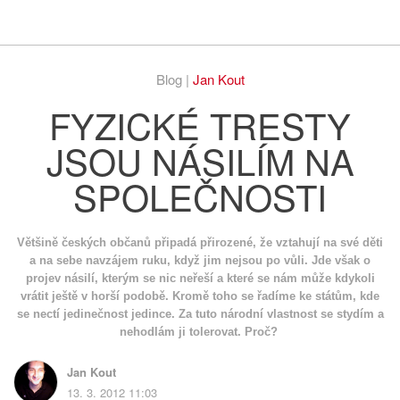
Respekt
Vy
Blog |
Jan Kout
FYZICKÉ TRESTY
JSOU NÁSILÍM NA
SPOLEČNOSTI
Většině českých občanů připadá přirozené, že vztahují na své děti
a na sebe navzájem ruku, když jim nejsou po vůli. Jde však o
projev násilí, kterým se nic neřeší a které se nám může kdykoli
vrátit ještě v horší podobě. Kromě toho se řadíme ke státům, kde
se nectí jedinečnost jedince. Za tuto národní vlastnost se stydím a
nehodlám ji tolerovat. Proč?
Jan Kout
13. 3. 2012 11:03