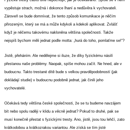
vypěstuje strach, možná i dokonce lhaní a nedůvěra k vychovateli.
Zároveň se bude domnívat, že tento způsob komunikace je něčím
přirozeným, který se má a může kdykoli a kdekoli aplikovat. Zvlášť
když je něčemu takovému nakloněna většina společnosti. Takže
nejspíš bychom měli jednat podle motta: „hurá do toho, pomlaťme se!“?
Jistě, přeháním. Ale nedělejme si iluze, že díky fyzickému násilí
přestanou naše problémy. Naopak, spíše mohou začít. Ne hned, ale v
budoucnu. Takto trestané dítě bude s velkou pravděpodobností (jak
dokládají studie) v budoucnu podobně jednat, jak činili jeho
vychovatelé.
Očekává tedy většina české společnosti, že se tu budeme navzájem
bít nebo spolu raději v klidu a věcně jednat? Pokud to druhé, pak se
musí konečně přestat s fyzickými tresty. Ano, jistě, jsou tou lehčí, zato
krátkodobou a krátkozrakou variantou. Ale získá se tím jisté