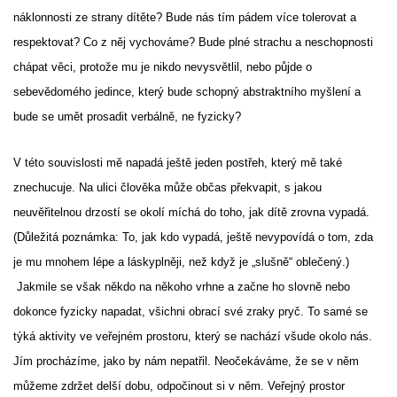
náklonnosti ze strany dítěte? Bude nás tím pádem více tolerovat a
respektovat? Co z něj vychováme? Bude plné strachu a neschopnosti
chápat věci, protože mu je nikdo nevysvětlil, nebo půjde o
sebevědomého jedince, který bude schopný abstraktního myšlení a
bude se umět prosadit verbálně, ne fyzicky?
V této souvislosti mě napadá ještě jeden postřeh, který mě také
znechucuje. Na ulici člověka může občas překvapit, s jakou
neuvěřitelnou drzostí se okolí míchá do toho, jak dítě zrovna vypadá.
(Důležitá poznámka: To, jak kdo vypadá, ještě nevypovídá o tom, zda
je mu mnohem lépe a láskyplněji, než když je „slušně“ oblečený.)
Jakmile se však někdo na někoho vrhne a začne ho slovně nebo
dokonce fyzicky napadat, všichni obrací své zraky pryč. To samé se
týká aktivity ve veřejném prostoru, který se nachází všude okolo nás.
Jím procházíme, jako by nám nepatřil. Neočekáváme, že se v něm
můžeme zdržet delší dobu, odpočinout si v něm. Veřejný prostor